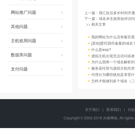
网站推广问题
上一篇：
我汇款后多长时间开通
下一篇：
域名未生效前如何访问
>> 相关文章
其他问题
我的网站为什么没有被百度/G
主机租用问题
[原创]委托我司备案的域名
什么是wap?
数据库问题
虚拟主机出现无法访问或者
为什么我将一个域名解析到
服务器托管与虚拟主机托管
支付问题
代理分为哪些级别及享受什
怎样才能做到多个域名（二
关于我们
|
联系我们
|
付款
Copyright © 2002-2016 兴睿网络, All righ